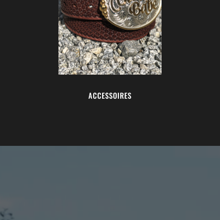
ACCESSOIRES
Video-
Player